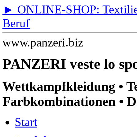
► ONLINE-SHOP: Textilien 
Beruf
www.panzeri.biz
PANZERI veste lo spo
Wettkampfkleidung • T
Farbkombinationen • Di
Start