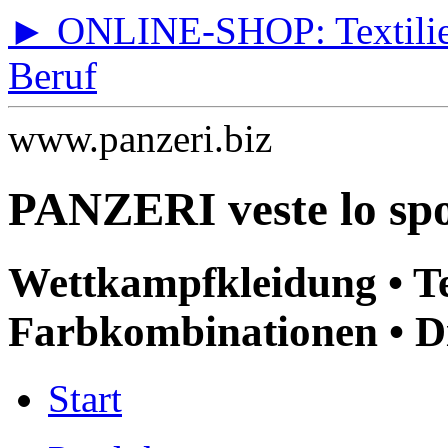
► ONLINE-SHOP: Textilien 
Beruf
www.panzeri.biz
PANZERI veste lo spo
Wettkampfkleidung • T
Farbkombinationen • Di
Start