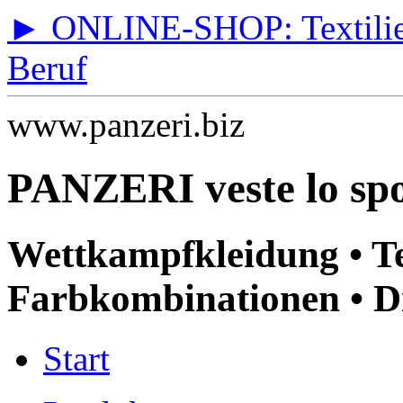
► ONLINE-SHOP: Textilien 
Beruf
www.panzeri.biz
PANZERI veste lo spo
Wettkampfkleidung • T
Farbkombinationen • Di
Start