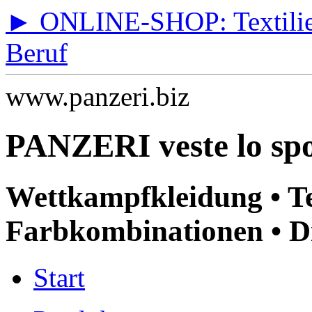
► ONLINE-SHOP: Textilien 
Beruf
www.panzeri.biz
PANZERI veste lo spo
Wettkampfkleidung • T
Farbkombinationen • Di
Start